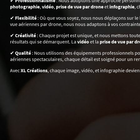
✔
Professionnalisme
: Nous adoptons une approche personnalis
photographie
,
vidéo
,
prise de vue par drone
et
infographie
, 
✔
Flexibilité
: Où que vous soyez, nous nous déplaçons sur le l
vue aériennes par drone, nous nous adaptons à vos contraintes
✔
Créativité
: Chaque projet est unique, et nous mettons toute 
résultats qui se démarquent. La
vidéo
et la
prise de vue par d
✔
Qualité
: Nous utilisons des équipements professionnels pou
aériennes spectaculaires, chaque détail est soigné pour un 
Avec
XL Créations
, chaque image, vidéo, et infographie devie